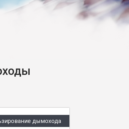
оходы
ьзирование дымохода