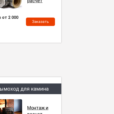
расчет
а
от 2 000
Заказать
ымоход для камина
Монтаж и