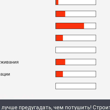
уживания
тации
 лучше предугадать, чем потушить! Стро