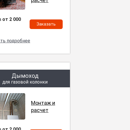
расчет
а
от 2 000
Заказать
ать подробнее
Дымоход
для газовой колонки
Монтаж и
расчет
а
от 2 000