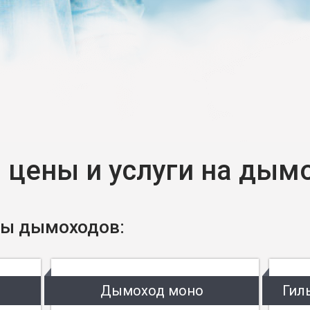
 цены и услуги на дым
ы дымоходов:
Дымоход моно
Гил