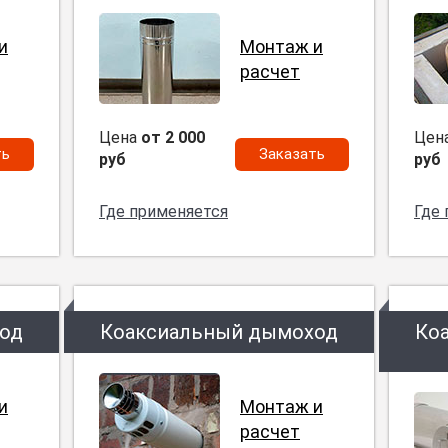
и
Монтаж и
расчет
Цена
от 2 000
Цен
ть
Заказать
руб
руб
Где применяется
Где
од
Коаксиальный дымоход
Ко
и
Монтаж и
расчет