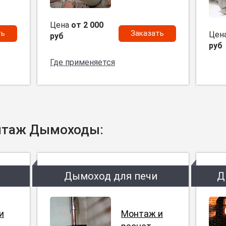
Цена
от 2 000
ть
Заказать
Цен
руб
руб
Где применяется
нтаж Дымоходы:
Дымоход для печи
Д
и
Монтаж и