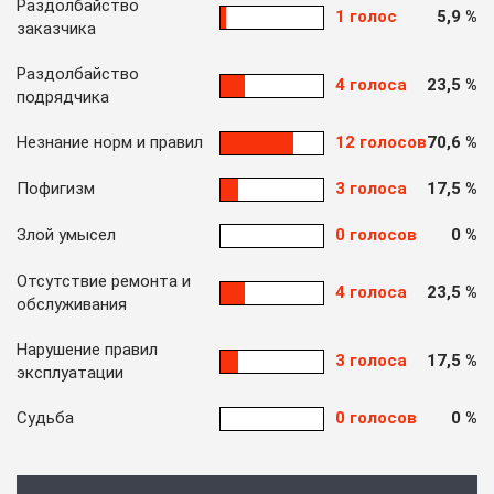
Раздолбайство
1 голос
5,9 %
заказчика
Раздолбайство
4 голоса
23,5 %
подрядчика
Незнание норм и правил
12 голосов
70,6 %
Пофигизм
3 голоса
17,5 %
Злой умысел
0 голосов
0 %
Отсутствие ремонта и
4 голоса
23,5 %
обслуживания
Нарушение правил
3 голоса
17,5 %
эксплуатации
Судьба
0 голосов
0 %