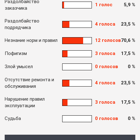
Раздолбайство
1 голос
5,9 %
заказчика
Раздолбайство
4 голоса
23,5 %
подрядчика
Незнание норм и правил
12 голосов
70,6 %
Пофигизм
3 голоса
17,5 %
Злой умысел
0 голосов
0 %
Отсутствие ремонта и
4 голоса
23,5 %
обслуживания
Нарушение правил
3 голоса
17,5 %
эксплуатации
Судьба
0 голосов
0 %