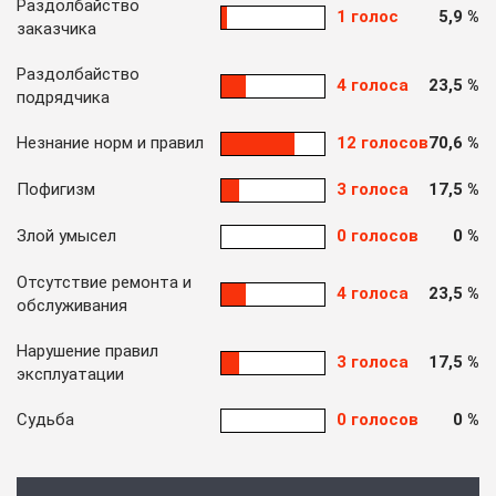
Раздолбайство
1 голос
5,9 %
заказчика
Раздолбайство
4 голоса
23,5 %
подрядчика
Незнание норм и правил
12 голосов
70,6 %
Пофигизм
3 голоса
17,5 %
Злой умысел
0 голосов
0 %
Отсутствие ремонта и
4 голоса
23,5 %
обслуживания
Нарушение правил
3 голоса
17,5 %
эксплуатации
Судьба
0 голосов
0 %