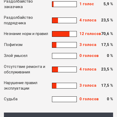
Раздолбайство
1 голос
5,9 %
заказчика
Раздолбайство
4 голоса
23,5 %
подрядчика
Незнание норм и правил
12 голосов
70,6 %
Пофигизм
3 голоса
17,5 %
Злой умысел
0 голосов
0 %
Отсутствие ремонта и
4 голоса
23,5 %
обслуживания
Нарушение правил
3 голоса
17,5 %
эксплуатации
Судьба
0 голосов
0 %