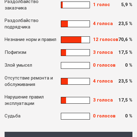
Раздолбайство
1 голос
5,9 %
заказчика
Раздолбайство
4 голоса
23,5 %
подрядчика
Незнание норм и правил
12 голосов
70,6 %
Пофигизм
3 голоса
17,5 %
Злой умысел
0 голосов
0 %
Отсутствие ремонта и
4 голоса
23,5 %
обслуживания
Нарушение правил
3 голоса
17,5 %
эксплуатации
Судьба
0 голосов
0 %