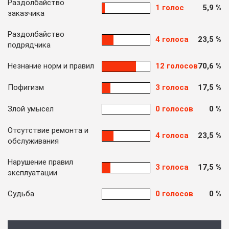
Раздолбайство
1 голос
5,9 %
заказчика
Раздолбайство
4 голоса
23,5 %
подрядчика
Незнание норм и правил
12 голосов
70,6 %
Пофигизм
3 голоса
17,5 %
Злой умысел
0 голосов
0 %
Отсутствие ремонта и
4 голоса
23,5 %
обслуживания
Нарушение правил
3 голоса
17,5 %
эксплуатации
Судьба
0 голосов
0 %