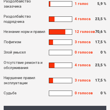
Раздолбайство
1 голос
5,9 %
заказчика
Раздолбайство
4 голоса
23,5 %
подрядчика
Незнание норм и правил
12 голосов
70,6 %
Пофигизм
3 голоса
17,5 %
Злой умысел
0 голосов
0 %
Отсутствие ремонта и
4 голоса
23,5 %
обслуживания
Нарушение правил
3 голоса
17,5 %
эксплуатации
Судьба
0 голосов
0 %