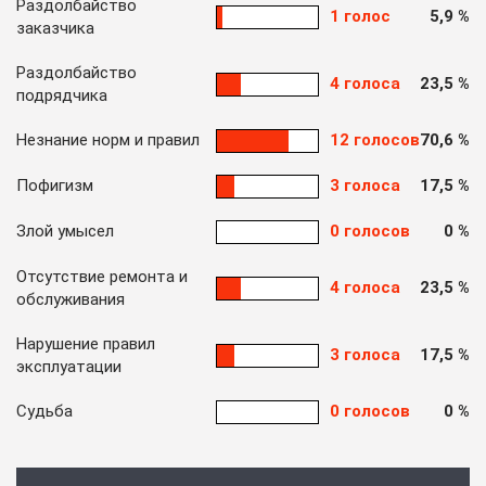
Раздолбайство
1 голос
5,9 %
заказчика
Раздолбайство
4 голоса
23,5 %
подрядчика
Незнание норм и правил
12 голосов
70,6 %
Пофигизм
3 голоса
17,5 %
Злой умысел
0 голосов
0 %
Отсутствие ремонта и
4 голоса
23,5 %
обслуживания
Нарушение правил
3 голоса
17,5 %
эксплуатации
Судьба
0 голосов
0 %