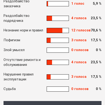
Раздолбайство
1 голос
5,9 %
заказчика
Раздолбайство
4 голоса
23,5 %
подрядчика
Незнание норм и правил
12 голосов
70,6 %
Пофигизм
3 голоса
17,5 %
Злой умысел
0 голосов
0 %
Отсутствие ремонта и
4 голоса
23,5 %
обслуживания
Нарушение правил
3 голоса
17,5 %
эксплуатации
Судьба
0 голосов
0 %