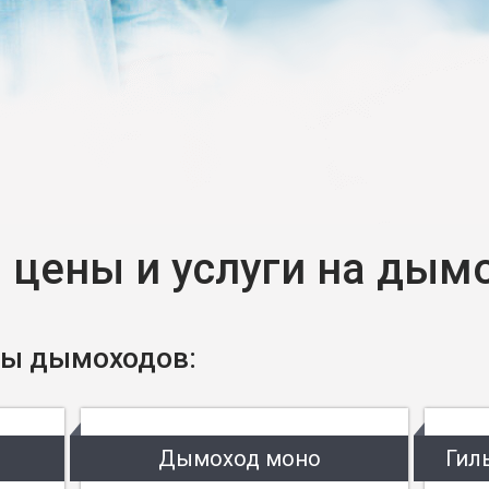
 цены и услуги на дым
ы дымоходов:
Дымоход моно
Гил