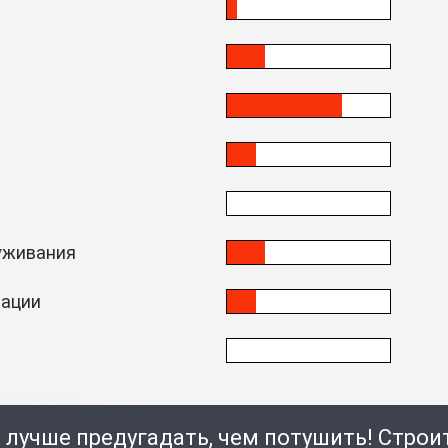
уживания
тации
 лучше предугадать, чем потушить! Стро