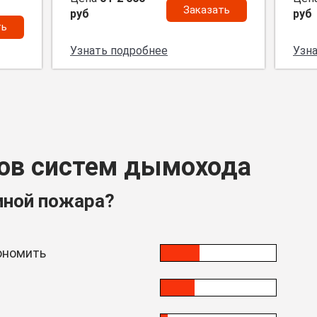
Заказать
руб
руб
ть
Узнать подробнее
Узн
ов систем дымохода
иной пожара?
ономить