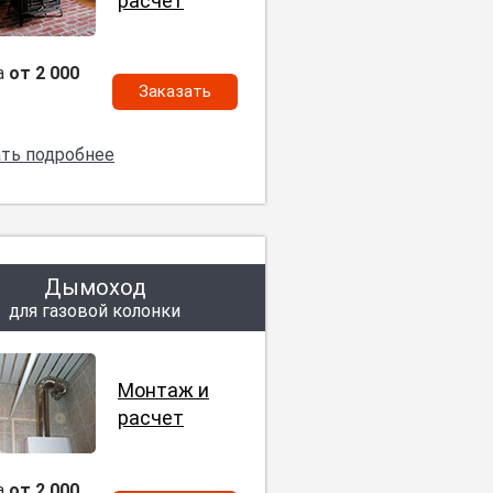
расчет
а
от 2 000
Заказать
ать подробнее
Дымоход
для газовой колонки
Монтаж и
расчет
а
от 2 000