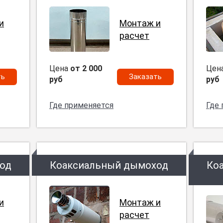
и
Монтаж и
расчет
Цена
от 2 000
Цен
ть
Заказать
руб
руб
Где применяется
Где
од
Коаксиальный дымоход
Ко
и
Монтаж и
расчет