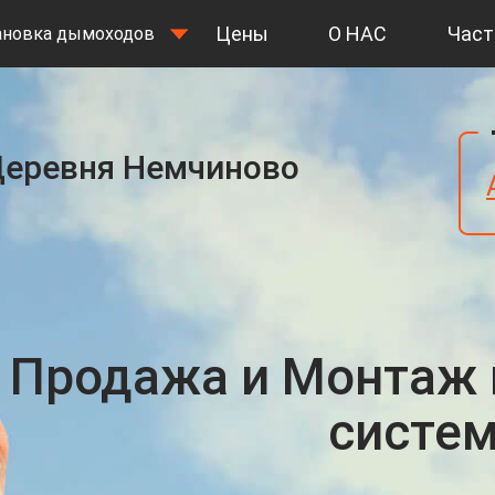
Цены
О НАС
Част
ановка дымоходов
еревня Немчиново
Продажа и Монтаж
систе