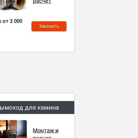
расчет
а
от 2 000
Заказать
ымоход для камина
Монтаж и