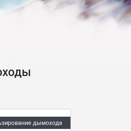
оходы
ьзирование дымохода