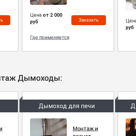
Цена
от 2 000
ть
Заказать
Цен
руб
руб
Где применяется
нтаж Дымоходы:
Дымоход для печи
Д
и
Монтаж и