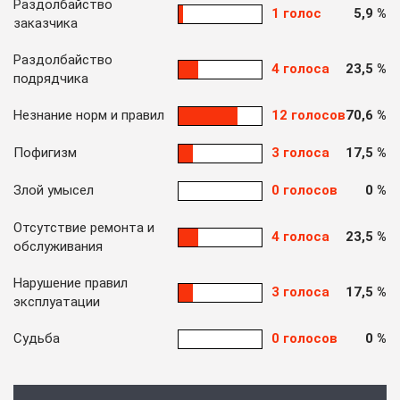
Раздолбайство
1 голос
5,9 %
заказчика
Раздолбайство
4 голоса
23,5 %
подрядчика
Незнание норм и правил
12 голосов
70,6 %
Пофигизм
3 голоса
17,5 %
Злой умысел
0 голосов
0 %
Отсутствие ремонта и
4 голоса
23,5 %
обслуживания
Нарушение правил
3 голоса
17,5 %
эксплуатации
Судьба
0 голосов
0 %