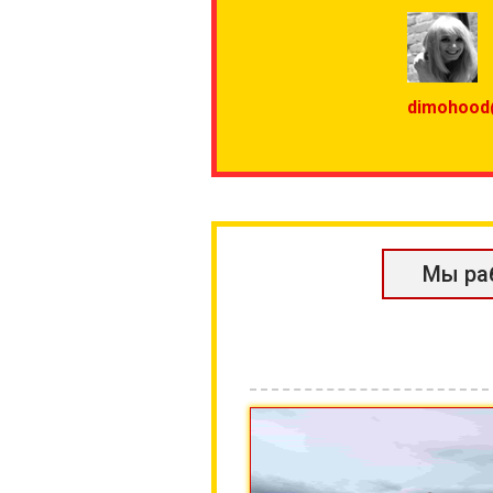
dimohood
Мы ра