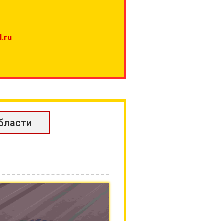
.ru
бласти