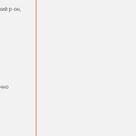
ий р-он,
чно