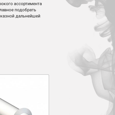
рокого ассортимента
главное подобрать
тказной дальнейшей