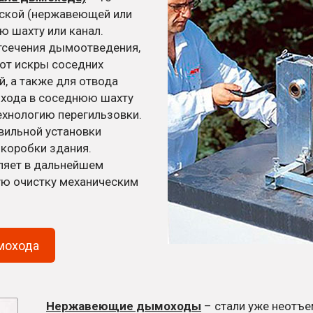
еской (нержавеющей или
ю шахту или канал.
тсечения дымоотведения,
 от искры соседних
, а также для отвода
хода в соседнюю шахту
ехнологию перегильзовки.
вильной установки
коробки здания.
ляет в дальнейшем
ую очистку механическим
мохода
Нержавеющие дымоходы
– стали уже неотъ