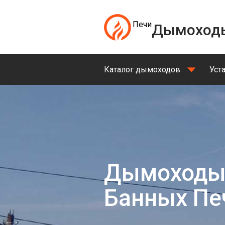
Печи
Дымоход
Каталог дымоходов
Уст
Дымоходы
Банных Пе