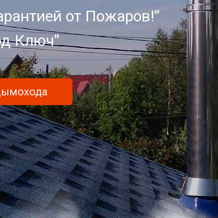
арантией от Пожаров!”
од Ключ”
 дымохода