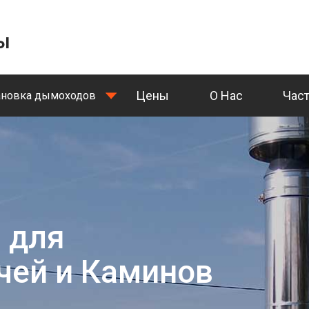
ы
Цены
О Нас
Час
ановка дымоходов
 для
чей и Каминов