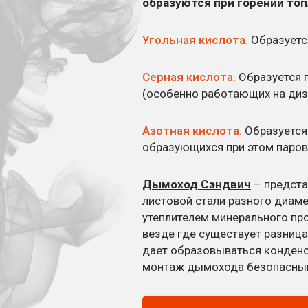
образуются при горении топ
Угольная кислота.
Образуется
Серная кислота.
Образуется п
(особенно работающих на диз
Азотная кислота.
Образуется 
образующихся при этом паров
Дымоход Сэндвич
– предста
листовой стали разного диам
утеплителем минерального пр
везде где существует разниц
дает образовываться конденс
монтаж дымохода безопасны