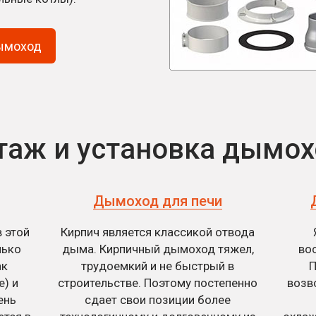
дымоход
аж и установка дымо
Дымоход для печи
в этой
Кирпич является классикой отвода
лько
дыма. Кирпичный дымоход тяжел,
во
ак
трудоемкий и не быстрый в
П
е) и
строительстве. Поэтому постепенно
возв
ень
сдает свои позиции более