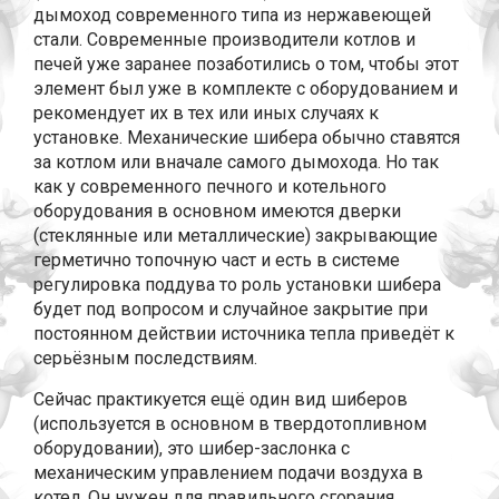
дымоход современного типа из нержавеющей
стали. Современные производители котлов и
печей уже заранее позаботились о том, чтобы этот
элемент был уже в комплекте с оборудованием и
рекомендует их в тех или иных случаях к
установке. Механические шибера обычно ставятся
за котлом или вначале самого дымохода. Но так
как у современного печного и котельного
оборудования в основном имеются дверки
(стеклянные или металлические) закрывающие
герметично топочную част и есть в системе
регулировка поддува то роль установки шибера
будет под вопросом и случайное закрытие при
постоянном действии источника тепла приведёт к
серьёзным последствиям.
Сейчас практикуется ещё один вид шиберов
(используется в основном в твердотопливном
оборудовании), это шибер-заслонка с
механическим управлением подачи воздуха в
котел. Он нужен для правильного сгорания